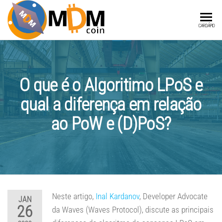
MDMCOIN
A
CARDÁPIO
Blockchain
integrada
a Produtos
e Serviços
O que é o Algoritimo LPoS e
qual a diferença em relação
ao PoW e (D)PoS?
Neste artigo,
Inal Kardanov
, Developer Advocate
JAN
26
da Waves (Waves Protocol), discute as principais