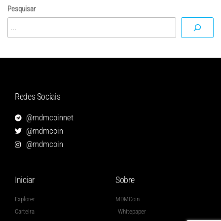
Pesquisar
Redes Sociais
@mdmcoinnet
@mdmcoin
@mdmcoin
Iniciar
Sobre
Explorer
MDMCoin
Carteira
Whitepaper