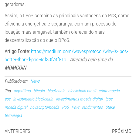
geradoras.
Assim, o LPoS combina as principais vantagens do PoS, como
eficiência energética e segurança, com um processo de
locação mais amigável, também oferecendo mais
descentralização do que o DPoS.
Artigo Fonte
:
https://medium.com/wavesprotocol/why-is-lpos-
better-than-d-pos-4cf80f74f81c
|
Alterado pelo time da
MDMCOIN
Publicado em
News
Tag
algoritimo
bitcoin
blockchain
blockchain brasil
criptomoeda
eos
investimento blockchain
investimentos moeda digital
lpos
moeda digital
novacriptomoeda
PoS
PoW
rendimentos
Stake
tecnologia
ANTERIORES
PRÓXIMO