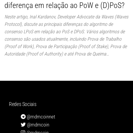
diferença em relação ao PoW e (D)PoS?
Neste artigo, Inal Kardanov, Developer Advocate da Waves (Waves
Protocol), discute as principais diferenças do algoritmo de
consenso LPoS em relação ao PoS e DPoS. Vários algoritmos de
consenso são usados atualmente, incluindo Prova de Trabalho
(Proof of Work), Prova de Participação (Proof of Stake), Prova de
Autoridade (Proof of Authority) e até Prova de Queima…
Redes Sociais
@mdmcoinnet
@mdmcoin
@mdmcoin