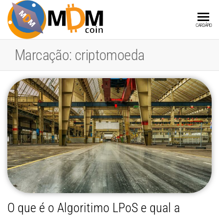
MDMCOIN
A
CARDÁPIO
Blockchain
integrada
Marcação:
criptomoeda
a Produtos
e Serviços
O que é o Algoritimo LPoS e qual a