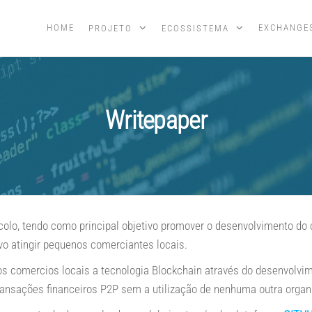
HOME
EXCHANGE
PROJETO
ECOSSISTEMA
Writepaper
lo, tendo como principal objetivo promover o desenvolvimento do
ivo atingir pequenos comerciantes locais.
s comercios locais a tecnologia Blockchain através do desenvolvi
transações financeiros P2P sem a utilização de nenhuma outra organ