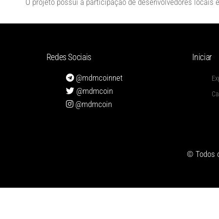
O projeto possui a participação de desenvolvedores locais 
Redes Sociais
Iniciar
@mdmcoinnet
Ex
@mdmcoin
Ca
@mdmcoin
© Todos o