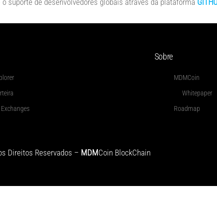
e o suporte de desenvolvedores globais através da plataforma
GITH
Sobre
plorer
MDMCoin
rteira
Whitepaper
Exchanges
Roadmap
s Direitos Reservados –
MDM
Coin BlockChain