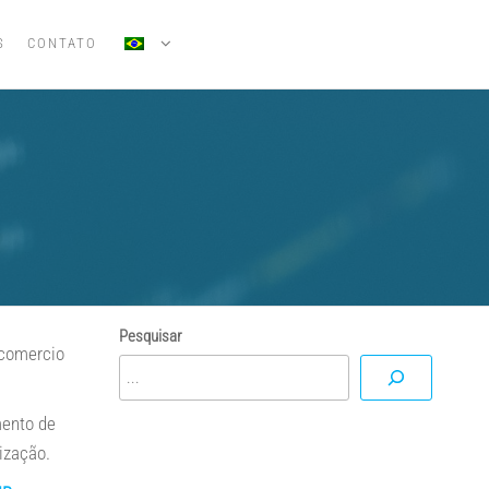
S
CONTATO
Pesquisar
 comercio
mento de
ização.