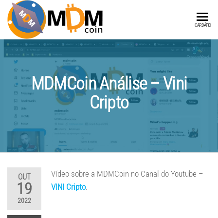
MDMCOIN
A
CARDÁPIO
Blockchain
integrada
a Produtos
e Serviços
MDMCoin Análise – Vini
Cripto
Vídeo sobre a MDMCoin no Canal do Youtube –
OUT
19
VINI Cripto
.
2022