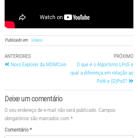
Publicado em
Vídeos
ANTERIORES
PRÓXIMO
Novo Explorer da MDMCoin
O que é o Algoritimo LPoS e
qual a diferença em relação ao
PoW e (D)PoS?
Deixe um comentário
O seu endereço de e-mail não será publicado.
Campos
obrigatórios são marcados com
*
Comentário
*