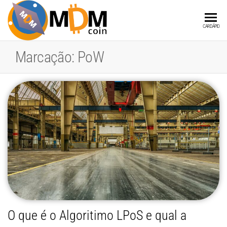
MDMCOIN
A
CARDÁPIO
Blockchain
integrada
Marcação:
PoW
a Produtos
e Serviços
O que é o Algoritimo LPoS e qual a