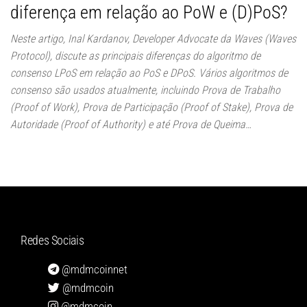
diferença em relação ao PoW e (D)PoS?
Neste artigo, Inal Kardanov, Developer Advocate da Waves (Waves
Protocol), discute as principais diferenças do algoritmo de
consenso LPoS em relação ao PoS e DPoS. Vários algoritmos de
consenso são usados atualmente, incluindo Prova de Trabalho
(Proof of Work), Prova de Participação (Proof of Stake), Prova de
Autoridade (Proof of Authority) e até Prova de Queima…
Redes Sociais
@mdmcoinnet
@mdmcoin
@mdmcoin