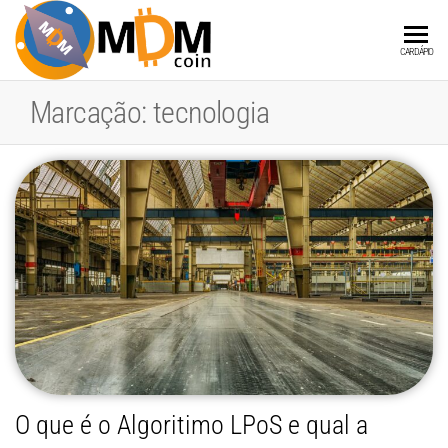
MDMCOIN
A
CARDÁPIO
Blockchain
integrada
Marcação:
tecnologia
a Produtos
e Serviços
O que é o Algoritimo LPoS e qual a