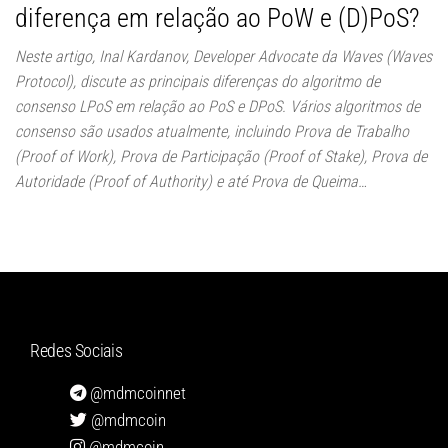
diferença em relação ao PoW e (D)PoS?
Neste artigo, Inal Kardanov, Developer Advocate da Waves (Waves
Protocol), discute as principais diferenças do algoritmo de
consenso LPoS em relação ao PoS e DPoS. Vários algoritmos de
consenso são usados atualmente, incluindo Prova de Trabalho
(Proof of Work), Prova de Participação (Proof of Stake), Prova de
Autoridade (Proof of Authority) e até Prova de Queima…
Redes Sociais
@mdmcoinnet
@mdmcoin
@mdmcoin