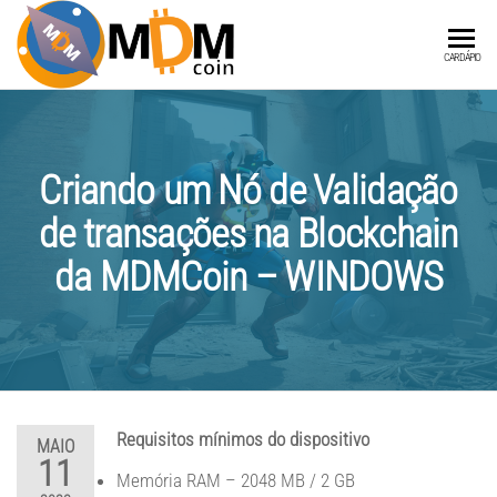
MDMCOIN
A
CARDÁPIO
Blockchain
integrada
a Produtos
e Serviços
Criando um Nó de Validação
de transações na Blockchain
da MDMCoin – WINDOWS
Requisitos mínimos do dispositivo
MAIO
11
Memória RAM – 2048 MB / 2 GB