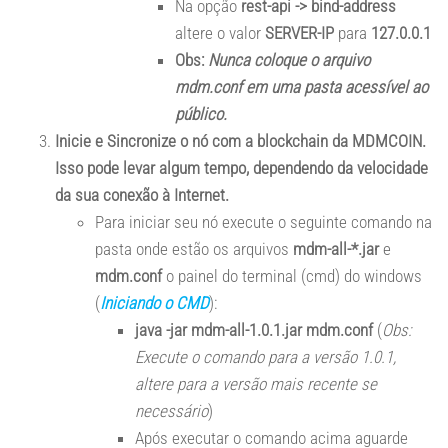
Na opção
rest-api -> bind-address
altere o valor
SERVER-IP
para
127.0.0.1
Obs:
Nunca coloque o arquivo
mdm.conf em uma pasta acessível ao
público.
Inicie e Sincronize o nó com a blockchain da MDMCOIN.
Isso pode levar algum tempo, dependendo da velocidade
da sua conexão à Internet.
Para iniciar seu nó execute o seguinte comando na
pasta onde estão os arquivos
mdm-all-*.jar
e
mdm.conf
o painel do terminal (cmd) do windows
(
Iniciando o CMD
):
java -jar mdm-all-1.0.1.jar mdm.conf
(
Obs:
Execute o comando para a versão 1.0.1,
altere para a versão mais recente se
necessário
)
Após executar o comando acima aguarde