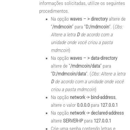
informações solicitadas, utilize os seguintes
procedimentos.
Na opção
waves – > directory
altere de
“
/mdmcoin
” para “
D:/mdmcoin
“. (
Obs:
Altere a letra
D
de acordo com a
unidade onde você criou a pasta
mdmcoin
)
Na opção
waves – > data-directory
altere de “
/mdmcoin/data
” para
“
D:/mdmcoin/data
“. (
Obs: Altere a letra
D
de acordo com a unidade onde você
criou a pasta mdmcoin
)
Na opção
network -> bind-address
,
altere o valor
0.0.0.0
para
127.0.0.1
Na opção
network -> declared-address
altere
SERVER-IP
para
127.0.0.1
Crie uma senha contendo letras e