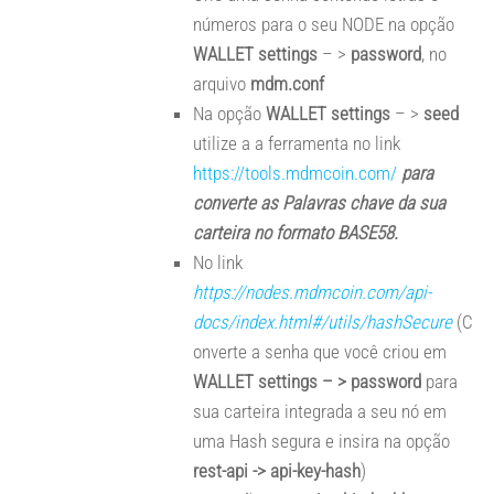
números para o seu NODE na opção
WALLET settings
– >
password
, no
arquivo
mdm.conf
Na opção
WALLET settings
– >
seed
utilize a a ferramenta no link
https://tools.mdmcoin.com/
para
converte as Palavras chave da sua
carteira no formato BASE58.
No link
https://nodes.mdmcoin.com/api-
docs/index.html#/utils/hashSecure
(C
onverte a senha que você criou em
WALLET settings – > password
para
sua carteira integrada a seu nó em
uma Hash segura e insira na opção
rest-api -> api-key-hash
)