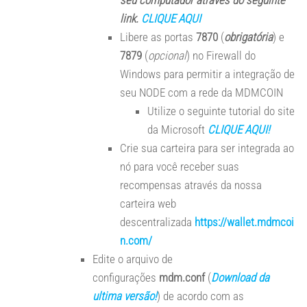
seu computador através do seguinte
link.
CLIQUE AQUI
Libere as portas
7870
(
obrigatória
) e
7879
(
opcional
) no Firewall do
Windows para permitir a integração de
seu NODE com a rede da MDMCOIN
Utilize o seguinte tutorial do site
da Microsoft
CLIQUE AQUI!
Crie sua carteira para ser integrada ao
nó para você receber suas
recompensas através da nossa
carteira web
descentralizada
https://wallet.mdmcoi
n.com/
Edite o arquivo de
configurações
mdm.conf
(
Download
d
a
ultima versão!
) de acordo com as