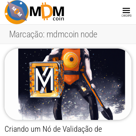
MDMCOIN
A
CARDÁPIO
Blockchain
integrada
Marcação:
mdmcoin node
a Produtos
e Serviços
Criando um Nó de Validação de