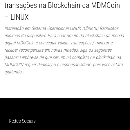
transações na Blockchain da MDMCoin
– LINUX
Instalação em Sistema Operacional LINUX (Ubuntu) Requisitos
mínimos do dispositivo Para criar um nó da blockchain da moeda
digital MDMCoin e conseguir validar transações / minerar e
receber recompensas em novas moedas, siga os seguintes
passos: Lembre-se de que ser um nó completo na blockchain da
MDMCOIN requer dedicação e responsabilidade, pois você estará
ajudando…
Redes Sociais