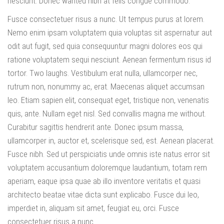
nesciunt. Donec wanted nibh at felis congue commodo.
Fusce consectetuer risus a nunc. Ut tempus purus at lorem.
Nemo enim ipsam voluptatem quia voluptas sit aspernatur aut
odit aut fugit, sed quia consequuntur magni dolores eos qui
ratione voluptatem sequi nesciunt. Aenean fermentum risus id
tortor. Two laughs. Vestibulum erat nulla, ullamcorper nec,
rutrum non, nonummy ac, erat. Maecenas aliquet accumsan
leo. Etiam sapien elit, consequat eget, tristique non, venenatis
quis, ante. Nullam eget nisl. Sed convallis magna me without.
Curabitur sagittis hendrerit ante. Donec ipsum massa,
ullamcorper in, auctor et, scelerisque sed, est. Aenean placerat.
Fusce nibh. Sed ut perspiciatis unde omnis iste natus error sit
voluptatem accusantium doloremque laudantium, totam rem
aperiam, eaque ipsa quae ab illo inventore veritatis et quasi
architecto beatae vitae dicta sunt explicabo. Fusce dui leo,
imperdiet in, aliquam sit amet, feugiat eu, orci. Fusce
consectetuer risus a nunc.