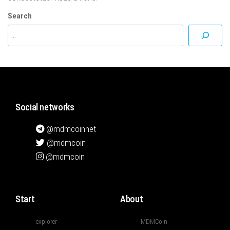
Search
Social networks
@mdmcoinnet
@mdmcoin
@mdmcoin
Start
About
explorer
MDMCoin