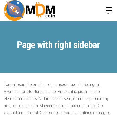
MDMCOIN
Blockchain
Menu
integrated
into
Products
and
Page with right sidebar
Services
Lorem ipsum dolor sit amet, consectetuer adipiscing elit.
Vivamus porttitor turpis ac leo. Praesent id just in neque
elementum ultrices. Nullam sapien sem, ornare ac, nonummy
non, lobortis a enim. Maecenas aliquet accumsan leo. Duis
vivera diam non just. Cum sociis natoque penatibus et magnis