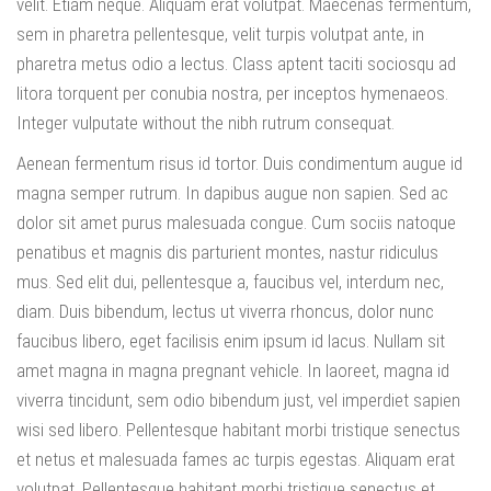
velit. Etiam neque. Aliquam erat volutpat. Maecenas fermentum,
sem in pharetra pellentesque, velit turpis volutpat ante, in
pharetra metus odio a lectus. Class aptent taciti sociosqu ad
litora torquent per conubia nostra, per inceptos hymenaeos.
Integer vulputate without the nibh rutrum consequat.
Aenean fermentum risus id tortor. Duis condimentum augue id
magna semper rutrum. In dapibus augue non sapien. Sed ac
dolor sit amet purus malesuada congue. Cum sociis natoque
penatibus et magnis dis parturient montes, nastur ridiculus
mus. Sed elit dui, pellentesque a, faucibus vel, interdum nec,
diam. Duis bibendum, lectus ut viverra rhoncus, dolor nunc
faucibus libero, eget facilisis enim ipsum id lacus. Nullam sit
amet magna in magna pregnant vehicle. In laoreet, magna id
viverra tincidunt, sem odio bibendum just, vel imperdiet sapien
wisi sed libero. Pellentesque habitant morbi tristique senectus
et netus et malesuada fames ac turpis egestas. Aliquam erat
volutpat. Pellentesque habitant morbi tristique senectus et