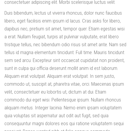
consectetuer adipiscing elit. Morbi scelerisque luctus velit.
Duis bibendum, lectus ut viverra rhoncus, dolor nunc faucibus
libero, eget facilisis enim ipsum id lacus. Cras asks for libero,
dapibus nec, pretium sit amet, tempor quer. Etiam egestas wisi
a erat. Nullam feugiat, turpis at pulvinar vulputate, erat libero
tristique tellus, nec bibendum odio risus sit amet ante. Nam sed
tellus id magna elementum tincidunt. Full time. Mauris tincidunt
sem sed arcu. Excepteur sint occaecat cupidatat non proident,
sunt in culpa qui officia deserunt mollit anim id est laborum.
Aliquam erat volutpat. Aliquam erat volutpat. In sem justo,
commodo ut, suscipit at, pharetra vitae, orci. Maecenas ipsum
velit, consectetuer eu lobortis ut, dictum at dui. Etiam
commodo dui eget wisi. Pellentesque ipsum. Nullam rhoncus
aliquam metus. Integer lacinia. Nemo enim ipsam voluptatem
quia voluptas sit aspernatur aut odit aut fugit, sed quia
consequuntur magni dolores eos qui ratione voluptatem sequi