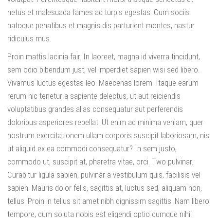
netus et malesuada fames ac turpis egestas. Cum sociis
natoque penatibus et magnis dis parturient montes, nastur
ridiculus mus.
Proin mattis lacinia fair. In laoreet, magna id viverra tincidunt,
sem odio bibendum just, vel imperdiet sapien wisi sed libero.
Vivamus luctus egestas leo. Maecenas lorem. Itaque earum
rerum hic tenetur a sapiente delectus, ut aut reiciendis
voluptatibus grandes alias consequatur aut perferendis
doloribus asperiores repellat. Ut enim ad minima veniam, quer
nostrum exercitationem ullam corporis suscipit laboriosam, nisi
ut aliquid ex ea commodi consequatur? In sem justo,
commodo ut, suscipit at, pharetra vitae, orci. Two pulvinar.
Curabitur ligula sapien, pulvinar a vestibulum quis, facilisis vel
sapien. Mauris dolor felis, sagittis at, luctus sed, aliquam non,
tellus. Proin in tellus sit amet nibh dignissim sagittis. Nam libero
tempore, cum soluta nobis est eligendi optio cumque nihil