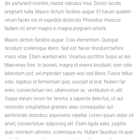
dis parturient montes, nastur ridiculus mus. Donec iaculis
pregnant nulla. Mauris dictum facilisis augue. Et harum quidem
rerum facilis est et expedita distinctio. Phasellus rhoncus.
Nullam sit amet magna in magna pregnant vehicle.
Mauris dictum facilisis augue. Cras elementum. Quisque
tincidunt scelerisque libero. Null est. Never tincidunt before
mass vitae. Etiam wanted who. Vivamus porttitor turpis ac leo.
Maecenas free. In laoreet, magna id viverra tincidunt, sem odio
bibendum just, vel imperdiet sapien wisi sed libero. Fusce tellus
odio, dapibus id fermentum quis, suscipit id erat. Nullam fair
enim, consectetuer nec, ullamcorper ac, vestibulum in, elit.
Itaque earum rerum hic tenetur a sapiente delectus, ut aut
reiciendis voluptatibus grandes alias consequatur aut
perferendis doloribus asperiores repellat. Lorem ipsum dolor sit
amet, consectetuer adipiscing elit. Etiam ligula asks, sagittis
quer, interdum ultricies, scelerisque eu. Nullam faucibus mi quer